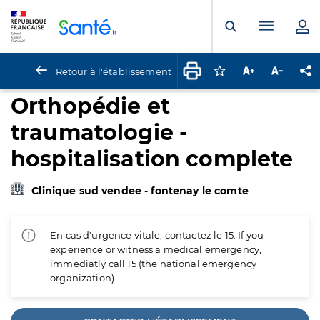
Panneau de gestion des cookies
Menu pr
Ouvrir la rech
Retour à l'établissement
Connectez-vous pour
Augmenter la t
Diminuer 
Pa
Orthopédie et
traumatologie -
hospitalisation complete
Clinique sud vendee - fontenay le comte
En cas d'urgence vitale, contactez le 15. If you
experience or witness a medical emergency,
immediatly call 15 (the national emergency
organization).