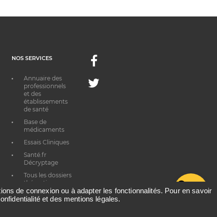
NOS SERVICES
Facebook
Annuaire des
Twitter
professionnels
et des
établissements
de santé
Base de
médicaments
Essais Cliniques
Santé.fr
Décryptage
Tous les dossiers
thématiques
G
ations de connexion ou à adapter les fonctionnalités. Pour en savoir
onfidentialité et des mentions légales.