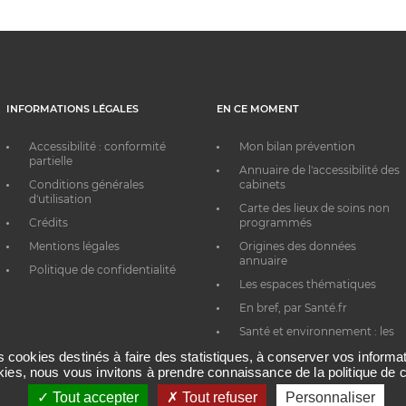
INFORMATIONS LÉGALES
EN CE MOMENT
Accessibilité : conformité
Mon bilan prévention
partielle
Annuaire de l'accessibilité des
Conditions générales
cabinets
d'utilisation
Carte des lieux de soins non
Crédits
programmés
Mentions légales
Origines des données
annuaire
Politique de confidentialité
Les espaces thématiques
En bref, par Santé.fr
Santé et environnement : les
bons réflexes au quotidien
es cookies destinés à faire des statistiques, à conserver vos inform
okies, nous vous invitons à prendre connaissance de la politique de c
Tout accepter
Tout refuser
Personnaliser