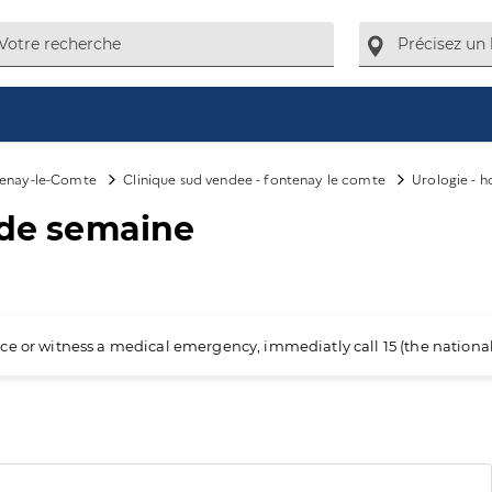
enay-le-Comte
Clinique sud vendee - fontenay le comte
Urologie - h
n de semaine
ience or witness a medical emergency, immediatly call 15 (the nation