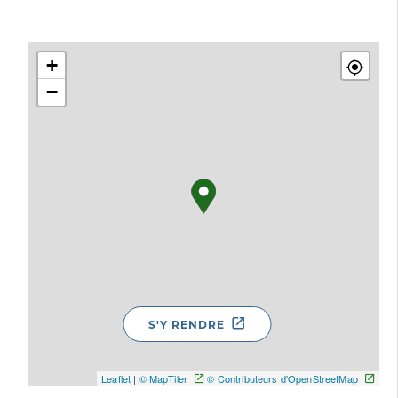
+
−
S'Y RENDRE
Leaflet
|
© MapTiler
© Contributeurs d'OpenStreetMap