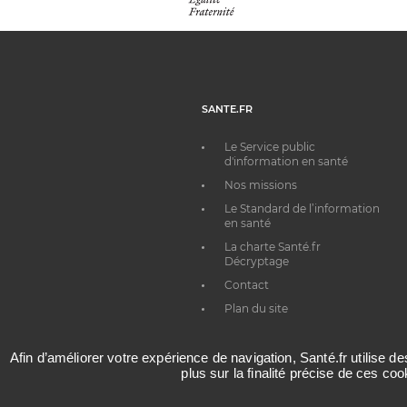
SANTE.FR
Le Service public
d'information en santé
Nos missions
Le Standard de l’information
en santé
La charte Santé.fr
Décryptage
Contact
Plan du site
Afin d’améliorer votre expérience de navigation, Santé.fr utilise d
plus sur la finalité précise de ces co