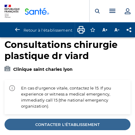
Panneau de gestion des cookies
Menu pr
Ouvrir la rech
Retour à l'établissement
Connectez-vous pour
Augmenter la t
Diminuer 
Pa
Consultations chirurgie
plastique dr viard
Clinique saint charles lyon
En cas d'urgence vitale, contactez le 15. If you
experience or witness a medical emergency,
immediatly call 15 (the national emergency
organization).
CONTACTER L'ÉTABLISSEMENT