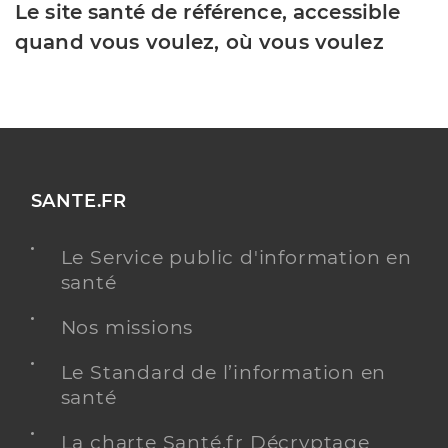
Le site santé de référence, accessible
quand vous voulez, où vous voulez
SANTE.FR
Le Service public d'information en
santé
Nos missions
Le Standard de l’information en
santé
La charte Santé.fr Décryptage