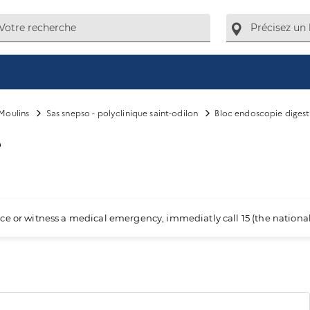
Moulins
Sas snepso - polyclinique saint-odilon
Bloc endoscopie digest
e
ience or witness a medical emergency, immediatly call 15 (the nation