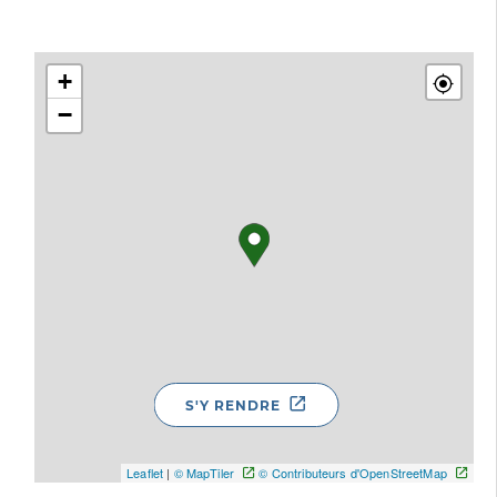
+
−
S'Y RENDRE
Leaflet
|
© MapTiler
© Contributeurs d'OpenStreetMap