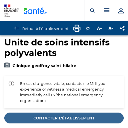
Panneau de gestion des cookies
Menu pr
Ouvrir la rech
Retour à l'établissement
Connectez-vous pour
Augmenter la t
Diminuer 
Pa
Unite de soins intensifs
polyvalents
Clinique geoffroy saint-hilaire
En cas d'urgence vitale, contactez le 15. If you
experience or witness a medical emergency,
immediatly call 15 (the national emergency
organization).
CONTACTER L'ÉTABLISSEMENT