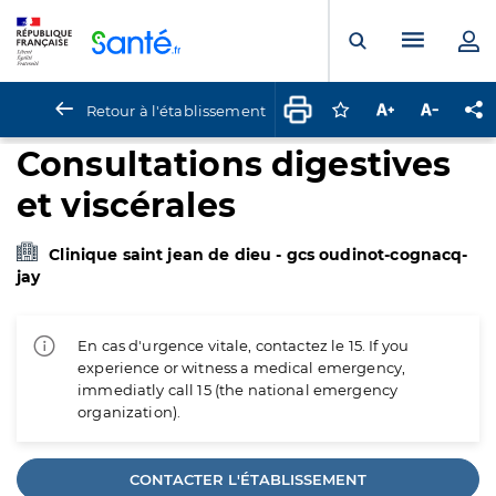
Panneau de gestion des cookies
Menu pr
Ouvrir la rech
Retour à l'établissement
Connectez-vous pour
Augmenter la t
Diminuer 
Pa
Consultations digestives
et viscérales
Clinique saint jean de dieu - gcs oudinot-cognacq-
jay
En cas d'urgence vitale, contactez le 15. If you
experience or witness a medical emergency,
immediatly call 15 (the national emergency
organization).
CONTACTER L'ÉTABLISSEMENT