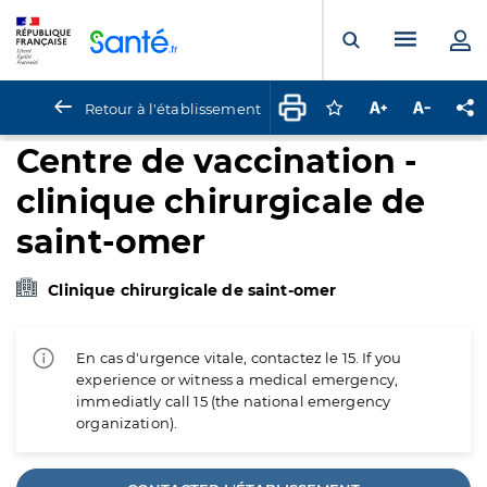
Panneau de gestion des cookies
Menu pr
Ouvrir la rech
Retour à l'établissement
Connectez-vous pour
Augmenter la t
Diminuer 
Pa
Centre de vaccination -
clinique chirurgicale de
saint-omer
Clinique chirurgicale de saint-omer
En cas d'urgence vitale, contactez le 15. If you
experience or witness a medical emergency,
immediatly call 15 (the national emergency
organization).