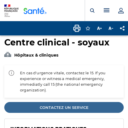
Panneau de gestion des cookies
Menu pr
Ouvrir la rech
Connectez-vous pour
Augmenter la t
Diminuer 
Pa
Centre clinical - soyaux
Hôpitaux & cliniques
En cas d'urgence vitale, contactez le 15. If you
experience or witness a medical emergency,
immediatly call 15 (the national emergency
organization).
CONTACTEZ UN SERVICE