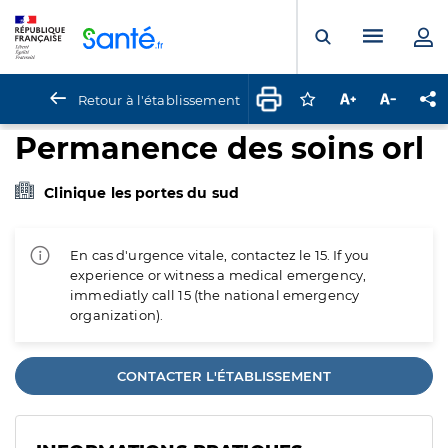
Panneau de gestion des cookies
Menu pr
Ouvrir la rech
Retour à l'établissement
Connectez-vous pour
Augmenter la t
Diminuer 
Pa
Permanence des soins orl
Clinique les portes du sud
En cas d'urgence vitale, contactez le 15. If you
experience or witness a medical emergency,
immediatly call 15 (the national emergency
organization).
CONTACTER L'ÉTABLISSEMENT