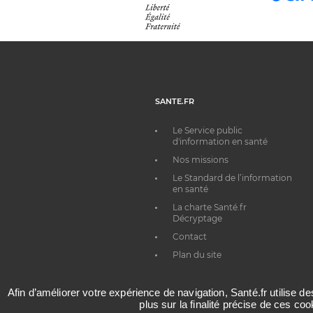
SANTE.FR
Le Service public
d'information en santé
Nos missions
Le Standard de l’information
en santé
La charte Santé.fr
Décryptage
Contact
Plan du site
Afin d’améliorer votre expérience de navigation, Santé.fr utilise d
plus sur la finalité précise de ces co