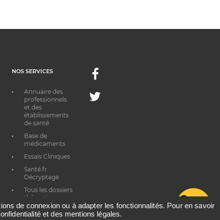
NOS SERVICES
Facebook
Annuaire des
Twitter
professionnels
et des
établissements
de santé
Base de
médicaments
Essais Cliniques
Santé.fr
Décryptage
Tous les dossiers
thématiques
G
ations de connexion ou à adapter les fonctionnalités. Pour en savoir
onfidentialité et des mentions légales.