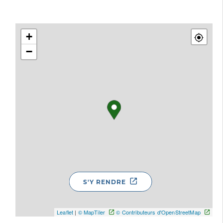
+
−
S'Y RENDRE
Leaflet
|
© MapTiler
© Contributeurs d'OpenStreetMap