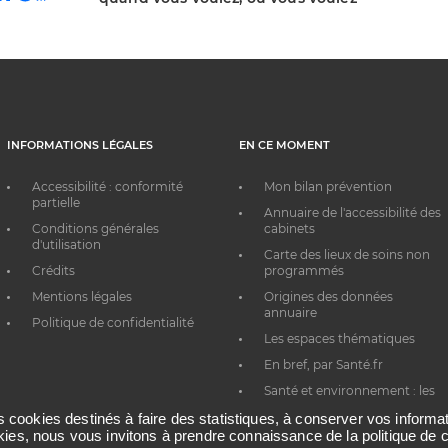
INFORMATIONS LÉGALES
EN CE MOMENT
Accessibilité : conformité
Mon bilan prévention
partielle
Annuaire de l'accessibilité des
Conditions générales
cabinets
d'utilisation
Carte des lieux de soins non
Crédits
programmés
Mentions légales
Origines des données
annuaire
Politique de confidentialité
Les espaces thématiques
En bref, par Santé.fr
Santé et environnement : les
bons réflexes au quotidien
es cookies destinés à faire des statistiques, à conserver vos inform
okies, nous vous invitons à prendre connaissance de la politique de c