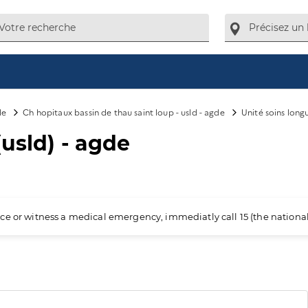
de
Ch hopitaux bassin de thau saint loup - usld - agde
Unité soins long
usld) - agde
ience or witness a medical emergency, immediatly call 15 (the nation