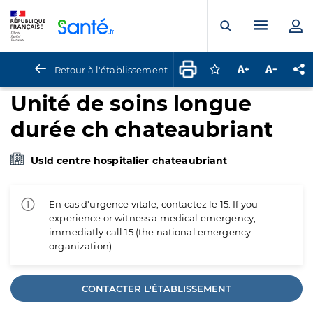
Panneau de gestion des cookies
Menu pr
Ouvrir la rech
Retour à l'établissement
Connectez-vous pour
Augmenter la t
Diminuer 
Pa
Unité de soins longue
durée ch chateaubriant
Usld centre hospitalier chateaubriant
En cas d'urgence vitale, contactez le 15. If you
experience or witness a medical emergency,
immediatly call 15 (the national emergency
organization).
CONTACTER L'ÉTABLISSEMENT