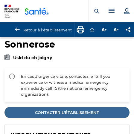
Panneau de gestion des cookies
Menu pr
Ouvrir la rech
Retour à l'établissement
Connectez-vous pour
Augmenter la t
Diminuer 
Pa
Sonnerose
Usld du ch joigny
En cas d'urgence vitale, contactez le 15. If you
experience or witness a medical emergency,
immediatly call 15 (the national emergency
organization).
CONTACTER L'ÉTABLISSEMENT