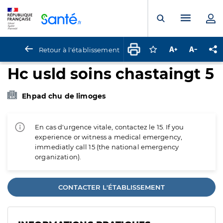
Panneau de gestion des cookies
Menu pr
Ouvrir la rech
Retour à l'établissement
Connectez-vous pour
Augmenter la t
Diminuer 
Pa
Hc usld soins chastaingt 5
Ehpad chu de limoges
En cas d'urgence vitale, contactez le 15. If you
experience or witness a medical emergency,
immediatly call 15 (the national emergency
organization).
CONTACTER L'ÉTABLISSEMENT