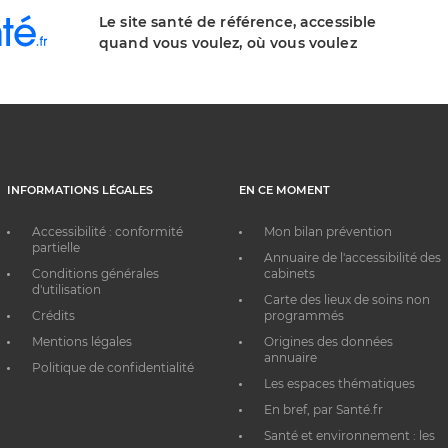
Le site santé de référence, accessible
quand vous voulez, où vous voulez
INFORMATIONS LÉGALES
EN CE MOMENT
Accessibilité : conformité
Mon bilan prévention
partielle
Annuaire de l'accessibilité des
Conditions générales
cabinets
d'utilisation
Carte des lieux de soins non
Crédits
programmés
Mentions légales
Origines des données
annuaire
Politique de confidentialité
Les espaces thématiques
En bref, par Santé.fr
Santé et environnement : les