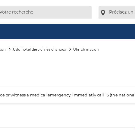
con
Usld hotel dieu ch les chanaux
Uhr ch macon
ience or witness a medical emergency, immediatly call 15 (the nation