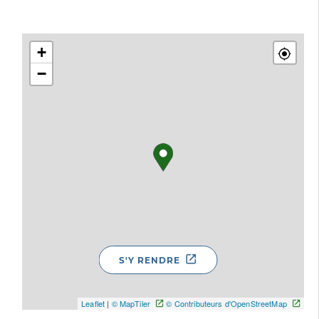
+
−
S'Y RENDRE
Leaflet
|
© MapTiler
© Contributeurs d'OpenStreetMap