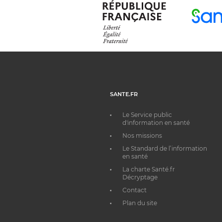
SANTE.FR
Le Service public
d'information en santé
Nos missions
Le Standard de l’information
en santé
La charte Santé.fr
Décryptage
Contact
Plan du site