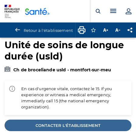
Panneau de gestion des cookies
Menu pr
Ouvrir la rech
Retour à l'établissement
Connectez-vous pour
Augmenter la t
Diminuer 
Pa
Unité de soins de longue
durée (usld)
Ch de broceliande usld - montfort-sur-meu
En cas d'urgence vitale, contactez le 15. If you
experience or witness a medical emergency,
immediatly call 15 (the national emergency
organization).
CONTACTER L'ÉTABLISSEMENT