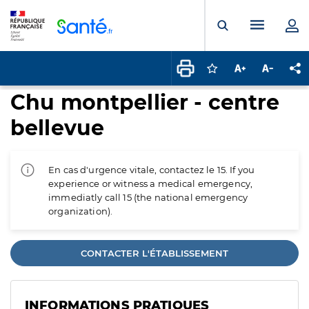
Panneau de gestion des cookies
Menu pr
Ouvrir la rech
Connectez-vous pour
Augmenter la t
Diminuer 
Pa
Chu montpellier - centre
bellevue
En cas d'urgence vitale, contactez le 15. If you
experience or witness a medical emergency,
immediatly call 15 (the national emergency
organization).
CONTACTER L'ÉTABLISSEMENT
INFORMATIONS PRATIQUES