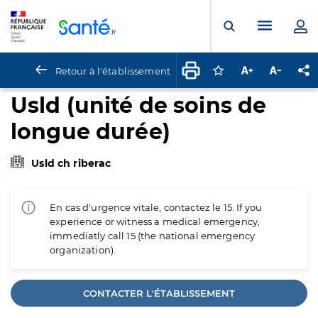
Panneau de gestion des cookies
Menu pr
Ouvrir la rech
Retour à l'établissement
Connectez-vous pour
Augmenter la t
Diminuer 
Pa
Usld (unité de soins de
longue durée)
Usld ch riberac
En cas d'urgence vitale, contactez le 15. If you
experience or witness a medical emergency,
immediatly call 15 (the national emergency
organization).
CONTACTER L'ÉTABLISSEMENT