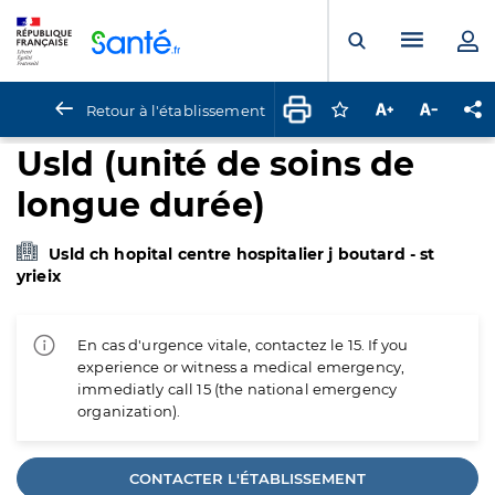
Panneau de gestion des cookies
Menu pr
Ouvrir la rech
Retour à l'établissement
Connectez-vous pour
Augmenter la t
Diminuer 
Pa
Usld (unité de soins de
longue durée)
Usld ch hopital centre hospitalier j boutard - st
yrieix
En cas d'urgence vitale, contactez le 15. If you
experience or witness a medical emergency,
immediatly call 15 (the national emergency
organization).
CONTACTER L'ÉTABLISSEMENT