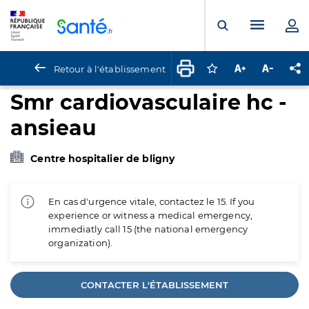
Panneau de gestion des cookies
Menu pr
Ouvrir la rech
Retour à l'établissement
Connectez-vous pour
Augmenter la t
Diminuer 
Pa
Smr cardiovasculaire hc -
ansieau
Centre hospitalier de bligny
En cas d'urgence vitale, contactez le 15. If you
experience or witness a medical emergency,
immediatly call 15 (the national emergency
organization).
CONTACTER L'ÉTABLISSEMENT