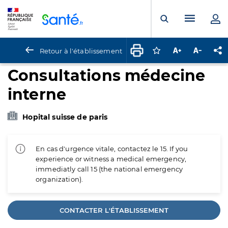
Panneau de gestion des cookies
Menu pr
Ouvrir la rech
Retour à l'établissement
Connectez-vous pour
Augmenter la t
Diminuer 
Pa
Consultations médecine
interne
Hopital suisse de paris
En cas d'urgence vitale, contactez le 15. If you
experience or witness a medical emergency,
immediatly call 15 (the national emergency
organization).
CONTACTER L'ÉTABLISSEMENT