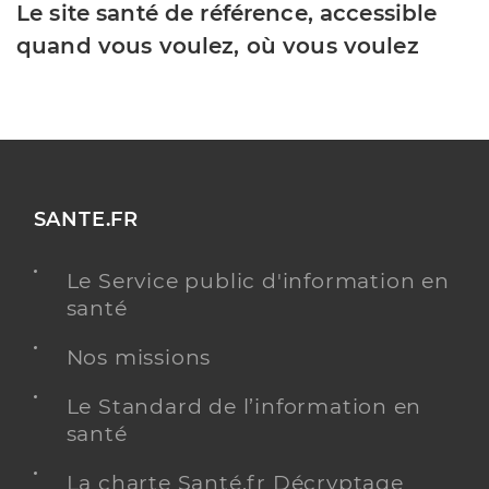
Le site santé de référence, accessible
quand vous voulez, où vous voulez
SANTE.FR
Le Service public d'information en
santé
Nos missions
Le Standard de l’information en
santé
La charte Santé.fr Décryptage