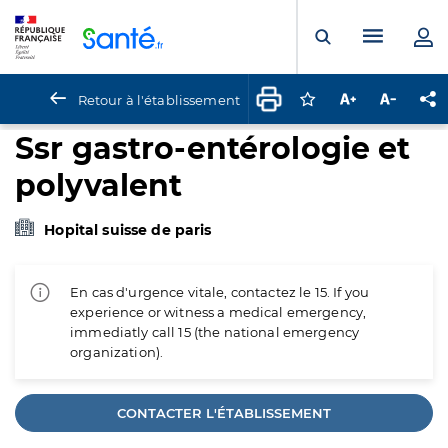
Panneau de gestion des cookies
Menu pr
Ouvrir la rech
Retour à l'établissement
Connectez-vous pour
Augmenter la t
Diminuer 
Pa
Ssr gastro-entérologie et
polyvalent
Hopital suisse de paris
En cas d'urgence vitale, contactez le 15. If you
experience or witness a medical emergency,
immediatly call 15 (the national emergency
organization).
CONTACTER L'ÉTABLISSEMENT