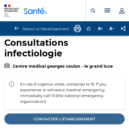
Panneau de gestion des cookies
Menu pr
Ouvrir la rech
Retour à l'établissement
Connectez-vous pour
Augmenter la t
Diminuer 
Pa
Consultations
infectiologie
Centre medical georges coulon - le grand luce
En cas d'urgence vitale, contactez le 15. If you
experience or witness a medical emergency,
immediatly call 15 (the national emergency
organization).
CONTACTER L'ÉTABLISSEMENT