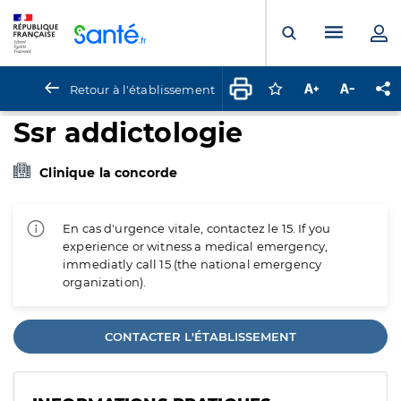
Panneau de gestion des cookies
Menu pr
Ouvrir la rech
Retour à l'établissement
Connectez-vous pour
Augmenter la t
Diminuer 
Pa
Ssr addictologie
Clinique la concorde
En cas d'urgence vitale, contactez le 15. If you
experience or witness a medical emergency,
immediatly call 15 (the national emergency
organization).
CONTACTER L'ÉTABLISSEMENT