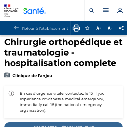
Panneau de gestion des cookies
Menu pr
Ouvrir la rech
Retour à l'établissement
Connectez-vous pour
Augmenter la t
Diminuer 
Pa
Chirurgie orthopédique et
traumatologie -
hospitalisation complete
Clinique de l'anjou
En cas d'urgence vitale, contactez le 15. If you
experience or witness a medical emergency,
immediatly call 15 (the national emergency
organization).