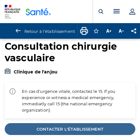
Panneau de gestion des cookies
Menu pr
Ouvrir la rech
Retour à l'établissement
Connectez-vous pour
Augmenter la t
Diminuer 
Pa
Consultation chirurgie
vasculaire
Clinique de l'anjou
En cas d'urgence vitale, contactez le 15. If you
experience or witness a medical emergency,
immediatly call 15 (the national emergency
organization).
CONTACTER L'ÉTABLISSEMENT