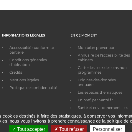
INFORMATIONS LÉGALES
EN CE MOMENT
Accessibilité : conformité
Mon bilan prévention
partielle
Annuaire de l'accessibilité des
Conditions générales
cabinets
d'utilisation
Carte des lieux de soins non
Crédits
programmés
Mentions légales
Origines des données
annuaire
Politique de confidentialité
Les espaces thématiques
En bref, par Santé.fr
Santé et environnement : les
bons réflexes au quotidien
es cookies destinés à faire des statistiques, à conserver vos inform
okies, nous vous invitons à prendre connaissance de la politique de c
Tout accepter
Tout refuser
Personnaliser