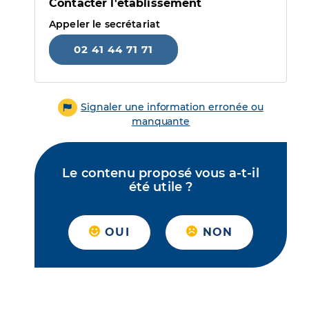
Contacter l'établissement
Appeler le secrétariat
02 41 44 71 71
Signaler une information erronée ou
manquante
Le contenu proposé vous a-t-il
été utile ?
OUI
NON