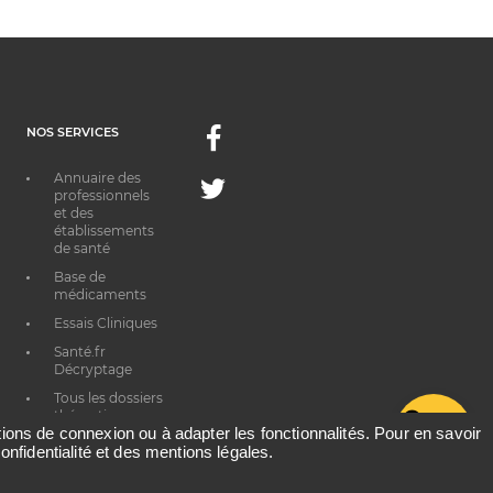
NOS SERVICES
Facebook
Annuaire des
Twitter
professionnels
et des
établissements
de santé
Base de
médicaments
Essais Cliniques
Santé.fr
Décryptage
Tous les dossiers
thématiques
G
ations de connexion ou à adapter les fonctionnalités. Pour en savoir
onfidentialité et des mentions légales.