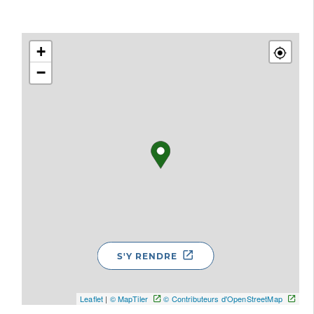
+
−
S'Y RENDRE
Leaflet
|
© MapTiler
© Contributeurs d'OpenStreetMap