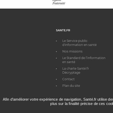
SANTE.FR
Le Service public
d'information en santé
Nos missions
Le Standard de l’information
en santé
La charte Santé.fr
Décryptage
Contact
Plan du site
Afin d’améliorer votre expérience de navigation, Santé.fr utilise d
plus sur la finalité précise de ces co