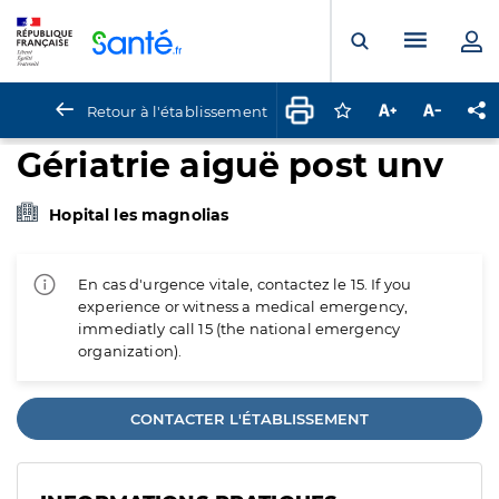
Panneau de gestion des cookies
Menu pr
Ouvrir la rech
Retour à l'établissement
Connectez-vous pour
Augmenter la t
Diminuer 
Pa
Gériatrie aiguë post unv
Hopital les magnolias
En cas d'urgence vitale, contactez le 15. If you
experience or witness a medical emergency,
immediatly call 15 (the national emergency
organization).
CONTACTER L'ÉTABLISSEMENT