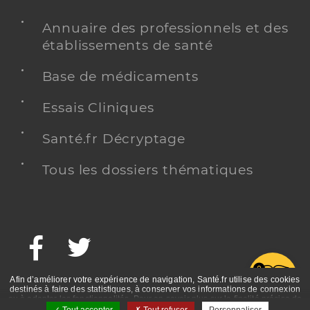
Annuaire des professionnels et des
établissements de santé
Base de médicaments
Essais Cliniques
Santé.fr Décryptage
Tous les dossiers thématiques
Facebook
Twitter
G
Afin d’améliorer votre expérience de navigation, Santé.fr utilise des cookies
destinés à faire des statistiques, à conserver vos informations de connexion
ou à adapter les fonctionnalités. Pour en savoir plus sur la finalité précise de
ces cookies, nous vous invitons à prendre connaissance de la politique de