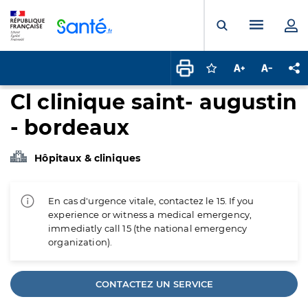
Panneau de gestion des cookies
Menu pr
Ouvrir la rech
Connectez-vous pour
Augmenter la t
Diminuer 
Pa
Cl clinique saint- augustin
- bordeaux
Hôpitaux & cliniques
En cas d'urgence vitale, contactez le 15. If you
experience or witness a medical emergency,
immediatly call 15 (the national emergency
organization).
CONTACTEZ UN SERVICE