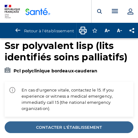
Panneau de gestion des cookies
Menu pr
Ouvrir la rech
Retour à l'établissement
Connectez-vous pour
Augmenter la t
Diminuer 
Pa
Ssr polyvalent lisp (lits
identifiés soins palliatifs)
Pcl polyclinique bordeaux-cauderan
En cas d'urgence vitale, contactez le 15. If you
experience or witness a medical emergency,
immediatly call 15 (the national emergency
organization).
CONTACTER L'ÉTABLISSEMENT