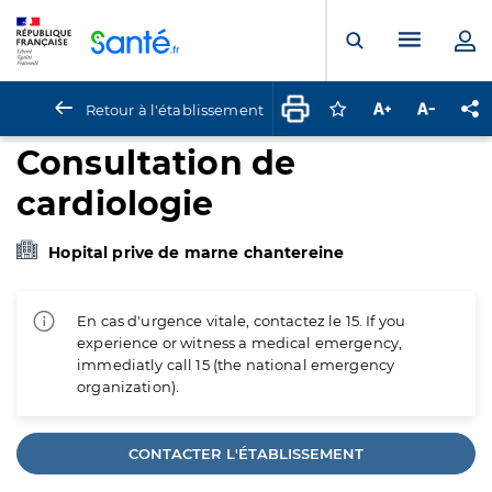
Panneau de gestion des cookies
Menu pr
Ouvrir la rech
Retour à l'établissement
Connectez-vous pour
Augmenter la t
Diminuer 
Pa
Consultation de
cardiologie
Hopital prive de marne chantereine
En cas d'urgence vitale, contactez le 15. If you
experience or witness a medical emergency,
immediatly call 15 (the national emergency
organization).
CONTACTER L'ÉTABLISSEMENT