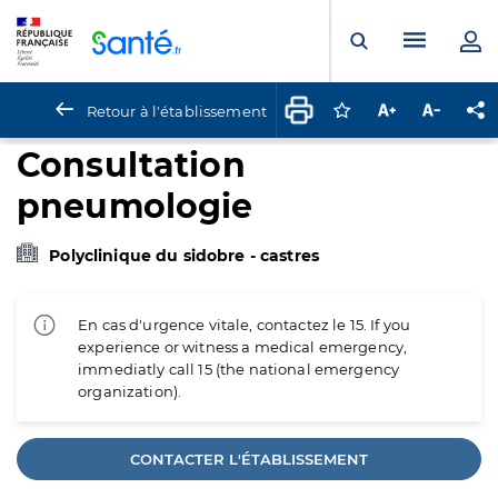
Panneau de gestion des cookies
Menu pr
Ouvrir la rech
Retour à l'établissement
Connectez-vous pour
Augmenter la t
Diminuer 
Pa
Consultation
pneumologie
Polyclinique du sidobre - castres
En cas d'urgence vitale, contactez le 15. If you
experience or witness a medical emergency,
immediatly call 15 (the national emergency
organization).
CONTACTER L'ÉTABLISSEMENT