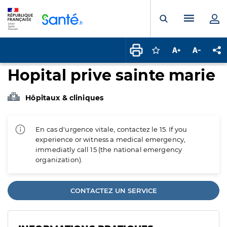
Panneau de gestion des cookies
Menu pr
Ouvrir la rech
Connectez-vous pour
Augmenter la t
Diminuer 
Pa
Hopital prive sainte marie
Hôpitaux & cliniques
En cas d'urgence vitale, contactez le 15. If you
experience or witness a medical emergency,
immediatly call 15 (the national emergency
organization).
CONTACTEZ UN SERVICE