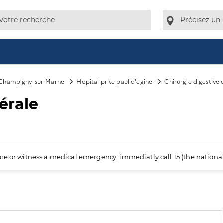
Champigny-sur-Marne
Hopital prive paul d'egine
Chirurgie digestive 
cérale
ience or witness a medical emergency, immediatly call 15 (the nation