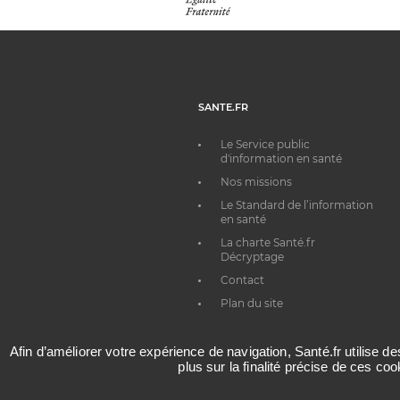
SANTE.FR
Le Service public
d'information en santé
Nos missions
Le Standard de l’information
en santé
La charte Santé.fr
Décryptage
Contact
Plan du site
Afin d’améliorer votre expérience de navigation, Santé.fr utilise d
plus sur la finalité précise de ces co