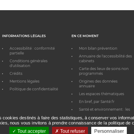
INFORMATIONS LÉGALES
EN CE MOMENT
Accessibilité : conformité
Mon bilan prévention
partielle
Annuaire de l'accessibilité des
Conditions générales
cabinets
d'utilisation
Carte des lieux de soins non
Crédits
programmés
Mentions légales
Origines des données
annuaire
Politique de confidentialité
Les espaces thématiques
En bref, par Santé.fr
Santé et environnement : les
bons réflexes au quotidien
es cookies destinés à faire des statistiques, à conserver vos inform
okies, nous vous invitons à prendre connaissance de la politique de c
Tout accepter
Tout refuser
Personnaliser