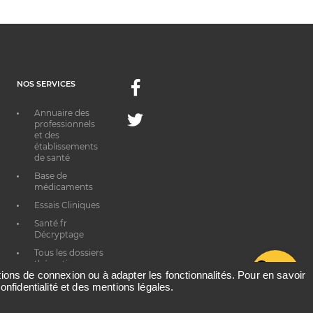
NOS SERVICES
Facebook
Annuaire des
Twitter
professionnels
et des
établissements
de santé
Base de
médicaments
Essais Cliniques
Santé.fr
Décryptage
Tous les dossiers
thématiques
G
ations de connexion ou à adapter les fonctionnalités. Pour en savoir
onfidentialité et des mentions légales.