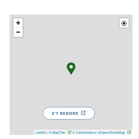
+
−
S'Y RENDRE
Leaflet
|
© MapTiler
© Contributeurs d'OpenStreetMap