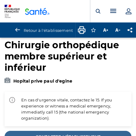
Panneau de gestion des cookies
Menu pr
Ouvrir la rech
Retour à l'établissement
Connectez-vous pour
Augmenter la t
Diminuer 
Pa
Chirurgie orthopédique
membre supérieur et
inférieur
Hopital prive paul d'egine
En cas d'urgence vitale, contactez le 15. If you
experience or witness a medical emergency,
immediatly call 15 (the national emergency
organization).