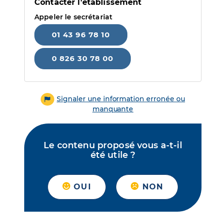
Contacter l'établissement
Appeler le secrétariat
01 43 96 78 10
0 826 30 78 00
Signaler une information erronée ou
manquante
Le contenu proposé vous a-t-il
été utile ?
OUI
NON