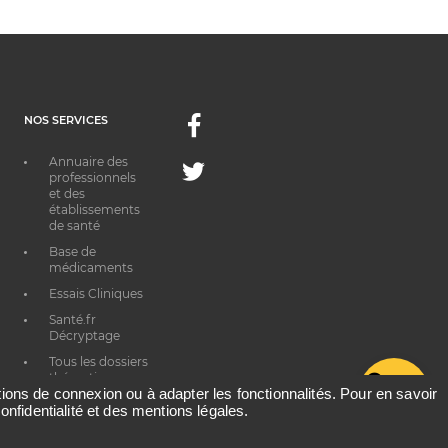
NOS SERVICES
Facebook
Annuaire des
Twitter
professionnels
et des
établissements
de santé
Base de
médicaments
Essais Cliniques
Santé.fr
Décryptage
Tous les dossiers
thématiques
G
ations de connexion ou à adapter les fonctionnalités. Pour en savoir
onfidentialité et des mentions légales.