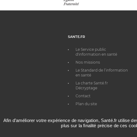
SANTE.FR
Le Service public
d'information en santé
Nos missions
Le Standard de l’information
en santé
La charte Santé.fr
Décryptage
Contact
Plan du site
Afin d’améliorer votre expérience de navigation, Santé.fr utilise d
plus sur la finalité précise de ces co