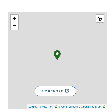
+
−
S'Y RENDRE
Leaflet
|
© MapTiler
© Contributeurs d'OpenStreetMap