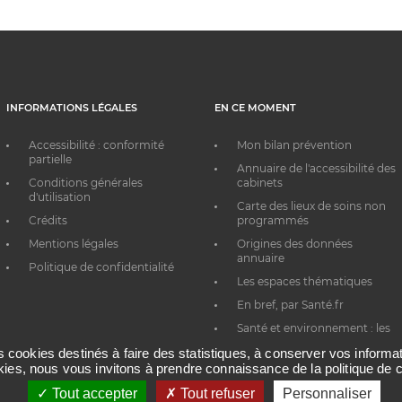
INFORMATIONS LÉGALES
EN CE MOMENT
Accessibilité : conformité
Mon bilan prévention
partielle
Annuaire de l'accessibilité des
Conditions générales
cabinets
d'utilisation
Carte des lieux de soins non
Crédits
programmés
Mentions légales
Origines des données
annuaire
Politique de confidentialité
Les espaces thématiques
En bref, par Santé.fr
Santé et environnement : les
bons réflexes au quotidien
es cookies destinés à faire des statistiques, à conserver vos inform
okies, nous vous invitons à prendre connaissance de la politique de c
Tout accepter
Tout refuser
Personnaliser