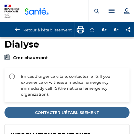
Panneau de gestion des cookies
Menu pr
Ouvrir la rech
Retour à l'établissement
Connectez-vous pour
Augmenter la t
Diminuer 
Pa
Dialyse
Cmc chaumont
En cas d'urgence vitale, contactez le 15. If you
experience or witness a medical emergency,
immediatly call 15 (the national emergency
organization).
CONTACTER L'ÉTABLISSEMENT