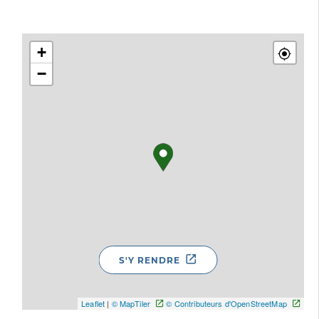
+
−
S'Y RENDRE
Leaflet
|
© MapTiler
© Contributeurs d'OpenStreetMap