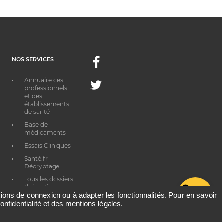
NOS SERVICES
Facebook
Annuaire des
Twitter
professionnels
et des
établissements
de santé
Base de
médicaments
Essais Cliniques
Santé.fr
Décryptage
Tous les dossiers
thématiques
G
ations de connexion ou à adapter les fonctionnalités. Pour en savoir
onfidentialité et des mentions légales.