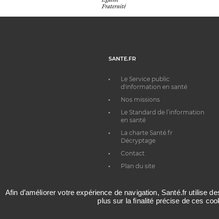
SANTE.FR
Le Service public
d'information en santé
Nos missions
Le Standard de l’information
en santé
La charte Santé.fr
Décryptage
Contact
Plan du site
Afin d’améliorer votre expérience de navigation, Santé.fr utilise d
plus sur la finalité précise de ces co