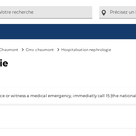
Chaumont
Cmc chaumont
Hospitalisation nephrologie
ie
ience or witness a medical emergency, immediatly call 15 (the nation