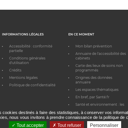
INFORMATIONS LÉGALES
EN CE MOMENT
Accessibilité : conformité
Mon bilan prévention
partielle
Annuaire de l'accessibilité des
Conditions générales
cabinets
d'utilisation
Carte des lieux de soins non
Crédits
programmés
Mentions légales
Origines des données
annuaire
Politique de confidentialité
Les espaces thématiques
En bref, par Santé.fr
Santé et environnement : les
bons réflexes au quotidien
es cookies destinés à faire des statistiques, à conserver vos inform
okies, nous vous invitons à prendre connaissance de la politique de c
Tout accepter
Tout refuser
Personnaliser