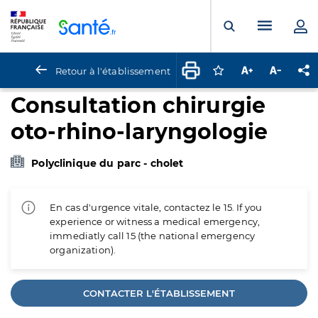
Panneau de gestion des cookies
Menu pr
Ouvrir la rech
Retour à l'établissement
Connectez-vous pour
Augmenter la t
Diminuer 
Pa
Consultation chirurgie
oto-rhino-laryngologie
Polyclinique du parc - cholet
En cas d'urgence vitale, contactez le 15. If you
experience or witness a medical emergency,
immediatly call 15 (the national emergency
organization).
CONTACTER L'ÉTABLISSEMENT