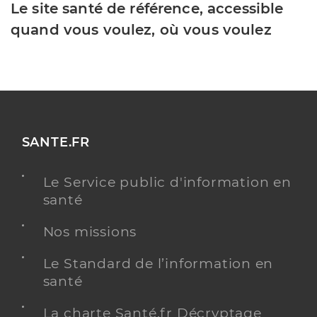
Le site santé de référence, accessible
quand vous voulez, où vous voulez
SANTE.FR
Le Service public d'information en
santé
Nos missions
Le Standard de l’information en
santé
La charte Santé.fr Décryptage