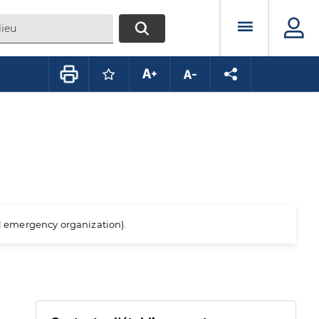
Menu prin
RECHERCHER
Connectez-vous pour mettre ce conte
Augmenter la taille du texte
Diminuer la taille du te
Partager la pag
al emergency organization).