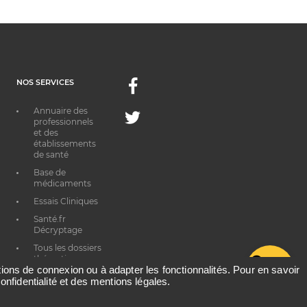
NOS SERVICES
Facebook
Annuaire des
Twitter
professionnels
et des
établissements
de santé
Base de
médicaments
Essais Cliniques
Santé.fr
Décryptage
Tous les dossiers
thématiques
G
ations de connexion ou à adapter les fonctionnalités. Pour en savoir
onfidentialité et des mentions légales.