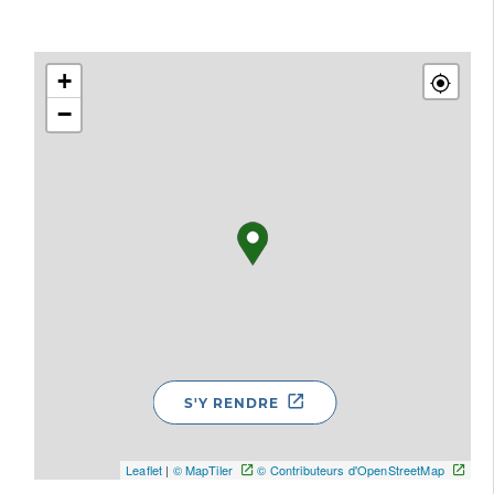
+
−
S'Y RENDRE
Leaflet
|
© MapTiler
© Contributeurs d'OpenStreetMap