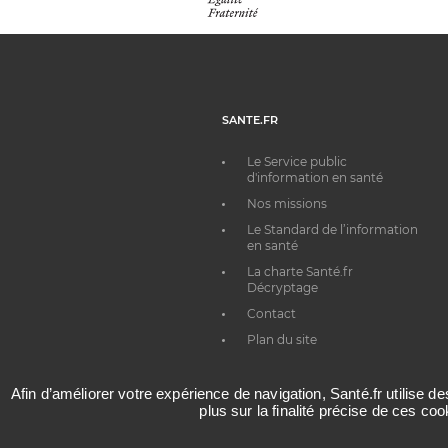
SANTE.FR
Le Service public
d'information en santé
Nos missions
Le Standard de l’information
en santé
La charte Santé.fr
Décryptage
Contact
Plan du site
Afin d’améliorer votre expérience de navigation, Santé.fr utilise d
plus sur la finalité précise de ces co