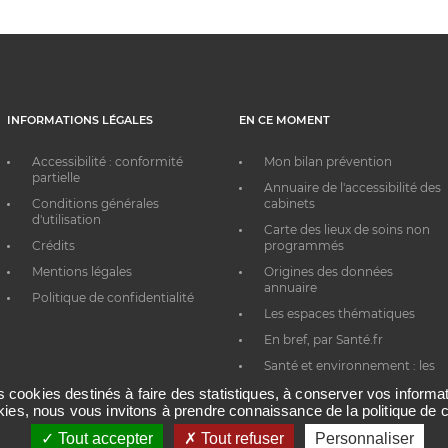
INFORMATIONS LÉGALES
EN CE MOMENT
Accessibilité : conformité
Mon bilan prévention
partielle
Annuaire de l'accessibilité des
Conditions générales
cabinets
d'utilisation
Carte des lieux de soins non
Crédits
programmés
Mentions légales
Origines des données
annuaire
Politique de confidentialité
Les espaces thématiques
En bref, par Santé.fr
Santé et environnement : les
bons réflexes au quotidien
es cookies destinés à faire des statistiques, à conserver vos inform
okies, nous vous invitons à prendre connaissance de la politique de c
Tout accepter
Tout refuser
Personnaliser