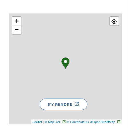
+
−
S'Y RENDRE
Leaflet
|
© MapTiler
© Contributeurs d'OpenStreetMap