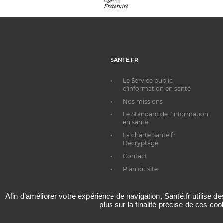
SANTE.FR
Le Service public
d'information en santé
Nos missions
Le Standard de l’information
en santé
La charte Santé.fr
Décryptage
Contact
Plan du site
Afin d’améliorer votre expérience de navigation, Santé.fr utilise d
plus sur la finalité précise de ces co