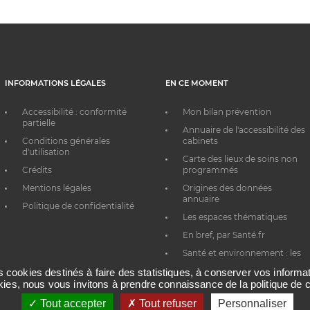
INFORMATIONS LÉGALES
EN CE MOMENT
Accessibilité : conformité
Mon bilan prévention
partielle
Annuaire de l'accessibilité des
Conditions générales
cabinets
d'utilisation
Carte des lieux de soins non
Crédits
programmés
Mentions légales
Origines des données
annuaire
Politique de confidentialité
Les espaces thématiques
En bref, par Santé.fr
Santé et environnement : les
bons réflexes au quotidien
es cookies destinés à faire des statistiques, à conserver vos inform
okies, nous vous invitons à prendre connaissance de la politique de c
Tout accepter
Tout refuser
Personnaliser