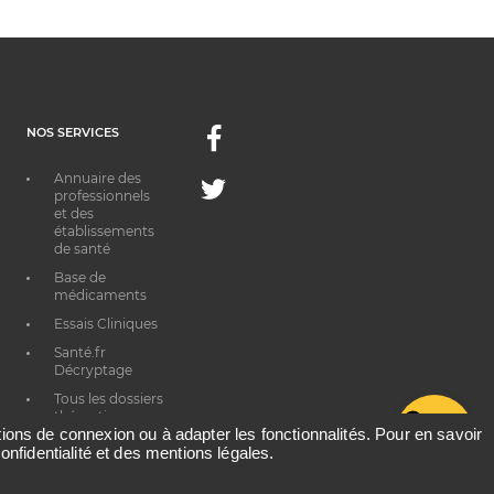
NOS SERVICES
Facebook
Annuaire des
Twitter
professionnels
et des
établissements
de santé
Base de
médicaments
Essais Cliniques
Santé.fr
Décryptage
Tous les dossiers
thématiques
G
ations de connexion ou à adapter les fonctionnalités. Pour en savoir
onfidentialité et des mentions légales.