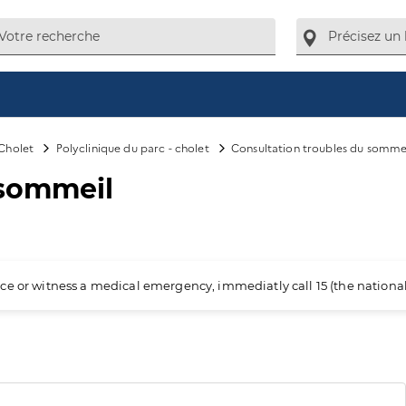
Cholet
Polyclinique du parc - cholet
Consultation troubles du somme
 sommeil
ience or witness a medical emergency, immediatly call 15 (the nation