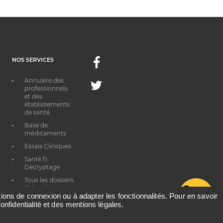
NOS SERVICES
Facebook
Annuaire des
Twitter
professionnels
et des
établissements
de santé
Base de
médicaments
Essais Cliniques
Santé.fr
Décryptage
Tous les dossiers
thématiques
G
ations de connexion ou à adapter les fonctionnalités. Pour en savoir
onfidentialité et des mentions légales.