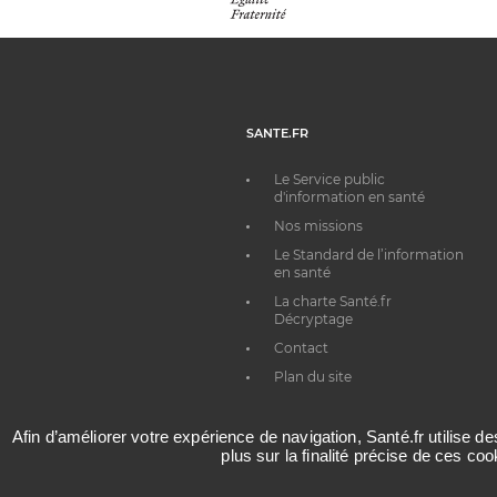
SANTE.FR
Le Service public
d'information en santé
Nos missions
Le Standard de l’information
en santé
La charte Santé.fr
Décryptage
Contact
Plan du site
Afin d’améliorer votre expérience de navigation, Santé.fr utilise d
plus sur la finalité précise de ces co