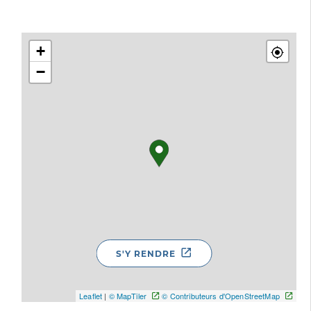
+
−
S'Y RENDRE
Leaflet
|
© MapTiler
© Contributeurs d'OpenStreetMap