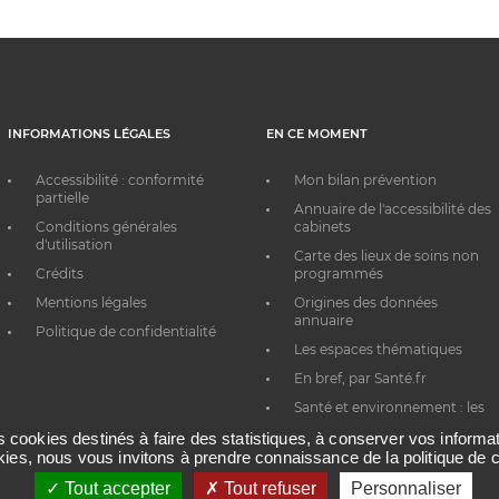
INFORMATIONS LÉGALES
EN CE MOMENT
Accessibilité : conformité
Mon bilan prévention
partielle
Annuaire de l'accessibilité des
Conditions générales
cabinets
d'utilisation
Carte des lieux de soins non
Crédits
programmés
Mentions légales
Origines des données
annuaire
Politique de confidentialité
Les espaces thématiques
En bref, par Santé.fr
Santé et environnement : les
bons réflexes au quotidien
es cookies destinés à faire des statistiques, à conserver vos inform
okies, nous vous invitons à prendre connaissance de la politique de c
Tout accepter
Tout refuser
Personnaliser