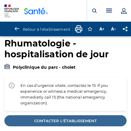
Panneau de gestion des cookies
Menu pr
Ouvrir la rech
Retour à l'établissement
Connectez-vous pour
Augmenter la t
Diminuer 
Pa
Rhumatologie -
hospitalisation de jour
Polyclinique du parc - cholet
En cas d'urgence vitale, contactez le 15. If you
experience or witness a medical emergency,
immediatly call 15 (the national emergency
organization).
CONTACTER L'ÉTABLISSEMENT