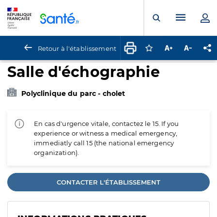
Panneau de gestion des cookies
Menu pr
Ouvrir la rech
Retour à l'établissement
Connectez-vous pour
Augmenter la t
Diminuer 
Pa
Salle d'échographie
Polyclinique du parc - cholet
En cas d'urgence vitale, contactez le 15. If you
experience or witness a medical emergency,
immediatly call 15 (the national emergency
organization).
CONTACTER L'ÉTABLISSEMENT