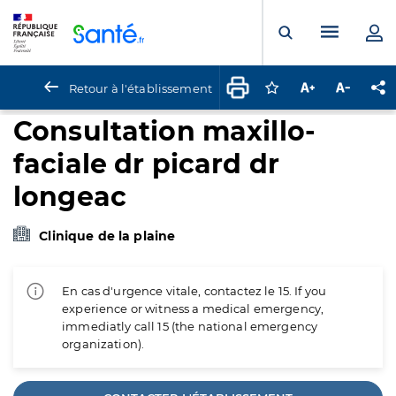
Panneau de gestion des cookies
Menu pr
Ouvrir la rech
Retour à l'établissement
Connectez-vous pour
Augmenter la t
Diminuer 
Pa
Consultation maxillo-
faciale dr picard dr
longeac
Clinique de la plaine
En cas d'urgence vitale, contactez le 15. If you
experience or witness a medical emergency,
immediatly call 15 (the national emergency
organization).