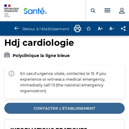
Panneau de gestion des cookies
Menu pr
Ouvrir la rech
Retour à l'établissement
Connectez-vous pour
Augmenter la t
Diminuer 
Pa
Hdj cardiologie
Polyclinique la ligne bleue
En cas d'urgence vitale, contactez le 15. If you
experience or witness a medical emergency,
immediatly call 15 (the national emergency
organization).
CONTACTER L'ÉTABLISSEMENT