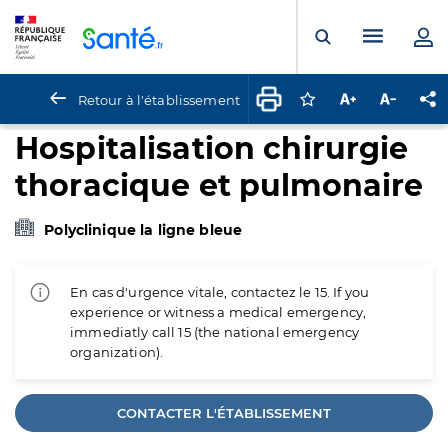
Panneau de gestion des cookies
Menu pr
Ouvrir la rech
Retour à l'établissement
Connectez-vous pour
Augmenter la t
Diminuer 
Pa
Hospitalisation chirurgie
thoracique et pulmonaire
Polyclinique la ligne bleue
En cas d'urgence vitale, contactez le 15. If you
experience or witness a medical emergency,
immediatly call 15 (the national emergency
organization).
CONTACTER L'ÉTABLISSEMENT