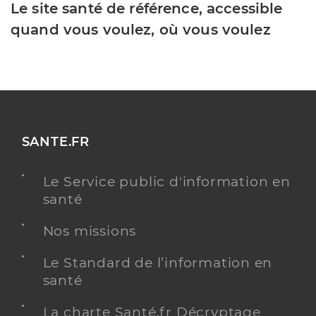
Le site santé de référence, accessible
quand vous voulez, où vous voulez
SANTE.FR
Le Service public d'information en
santé
Nos missions
Le Standard de l’information en
santé
La charte Santé.fr Décryptage