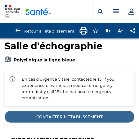
Panneau de gestion des cookies
Menu pr
Ouvrir la rech
Retour à l'établissement
Connectez-vous pour
Augmenter la t
Diminuer 
Pa
Salle d'échographie
Polyclinique la ligne bleue
En cas d'urgence vitale, contactez le 15. If you
experience or witness a medical emergency,
immediatly call 15 (the national emergency
organization).
CONTACTER L'ÉTABLISSEMENT