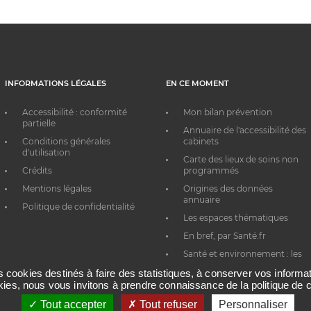
INFORMATIONS LÉGALES
EN CE MOMENT
Accessibilité : conformité
Mon bilan prévention
partielle
Annuaire de l'accessibilité des
Conditions générales
cabinets
d'utilisation
Carte des lieux de soins non
Crédits
programmés
Mentions légales
Origines des données
annuaire
Politique de confidentialité
Les espaces thématiques
En bref, par Santé.fr
Santé et environnement : les
bons réflexes au quotidien
es cookies destinés à faire des statistiques, à conserver vos inform
okies, nous vous invitons à prendre connaissance de la politique de c
Tout accepter
Tout refuser
Personnaliser