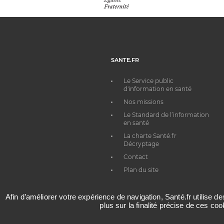
SANTE.FR
Le Service public
d'information en santé
Nos missions
Le Standard de l’information
en santé
La charte Santé.fr
Décryptage
Contact
Plan du site
Afin d’améliorer votre expérience de navigation, Santé.fr utilise d
plus sur la finalité précise de ces co