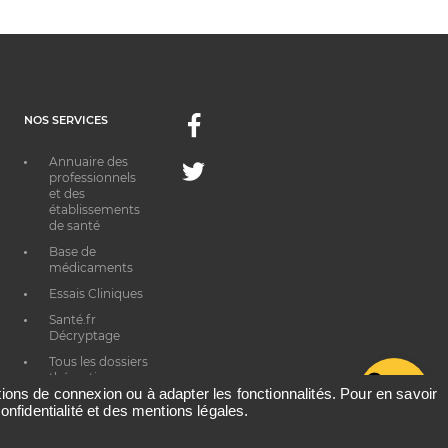
NOS SERVICES
Facebook
Annuaire des
Twitter
professionnels
et des
établissements
de santé
Base de
médicaments
Essais Cliniques
Santé.fr
Décryptage
Tous les dossiers
thématiques
G
ations de connexion ou à adapter les fonctionnalités. Pour en savoir
onfidentialité et des mentions légales.