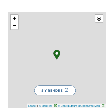
+
−
S'Y RENDRE
Leaflet
|
© MapTiler
© Contributeurs d'OpenStreetMap