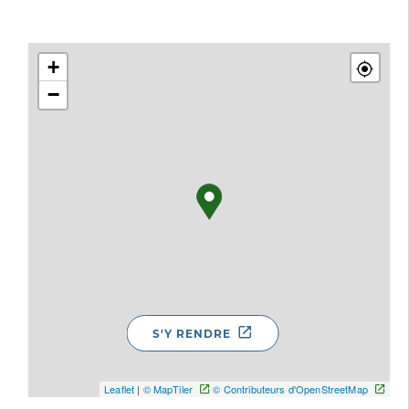
+
−
S'Y RENDRE
Leaflet
|
© MapTiler
© Contributeurs d'OpenStreetMap