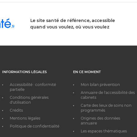
Le site santé de référence, accessible
quand vous voulez, où vous voulez
INFORMATIONS LÉGALES
EN CE MOMENT
Accessibilité : conformité
Mon bilan prévention
partielle
Annuaire de l'accessibilité des
Conditions générales
cabinets
d'utilisation
Carte des lieux de soins non
Crédits
programmés
Mentions légales
Origines des données
annuaire
Politique de confidentialité
Les espaces thématiques