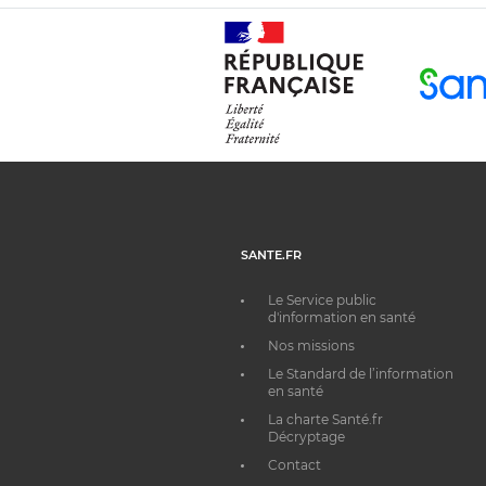
SANTE.FR
Le Service public
d'information en santé
Nos missions
Le Standard de l’information
en santé
La charte Santé.fr
Décryptage
Contact