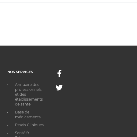
NOS SERVICES
Facebook
Annuaire des
Twitter
professionnels
et des
établissements
de santé
Base de
médicaments
Essais Cliniques
Santé.fr