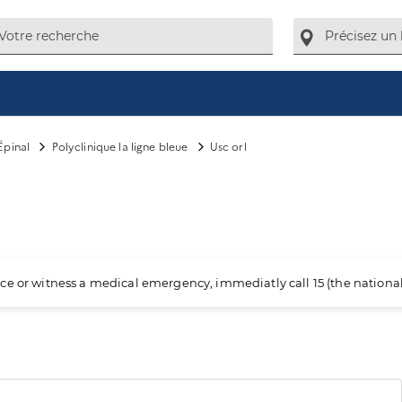
Épinal
Polyclinique la ligne bleue
Usc orl
ience or witness a medical emergency, immediatly call 15 (the nation