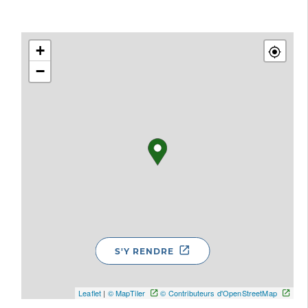
+
−
S'Y RENDRE
Leaflet
|
© MapTiler
© Contributeurs d'OpenStreetMap