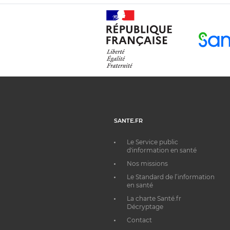
SANTE.FR
Le Service public
d'information en santé
Nos missions
Le Standard de l’information
en santé
La charte Santé.fr
Décryptage
Contact