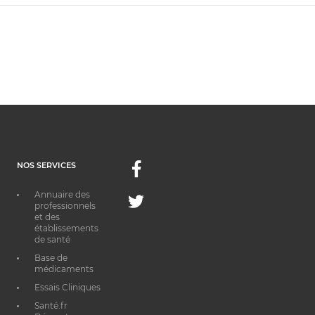
NOS SERVICES
Facebook
Annuaire des
Twitter
professionnels
et des
établissements
de santé
Base de
médicaments
Essais Cliniques
Santé.fr