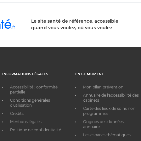
Le site santé de référence, accessible
quand vous voulez, où vous voulez
INFORMATIONS LÉGALES
EN CE MOMENT
Accessibilité : conformité
Mon bilan prévention
partielle
Annuaire de l'accessibilité des
Conditions générales
cabinets
d'utilisation
Carte des lieux de soins non
Crédits
programmés
Mentions légales
Origines des données
annuaire
Politique de confidentialité
Les espaces thématiques